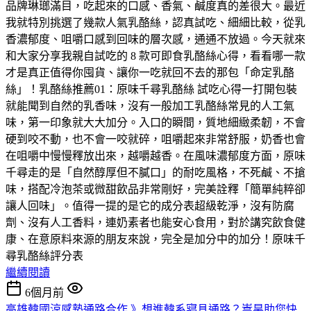
品牌琳瑯滿目，吃起來的口感、香氣、鹹度真的差很大。最近
我就特別挑選了幾款人氣乳酪絲，認真試吃、細細比較，從乳
香濃郁度、咀嚼口感到回味的層次感，通通不放過。今天就來
和大家分享我親自試吃的 8 款可即食乳酪絲心得，看看哪一款
才是真正值得你囤貨、讓你一吃就回不去的那包「命定乳酪
絲」！乳酪絲推薦01：原味千尋乳酪絲 試吃心得一打開包裝
就能聞到自然的乳香味，沒有一般加工乳酪絲常見的人工氣
味，第一印象就大大加分。入口的瞬間，質地細緻柔韌，不會
硬到咬不動，也不會一咬就碎，咀嚼起來非常舒服，奶香也會
在咀嚼中慢慢釋放出來，越嚼越香。在風味濃郁度方面，原味
千尋走的是「自然醇厚但不膩口」的耐吃風格，不死鹹、不搶
味，搭配冷泡茶或微甜飲品非常剛好，完美詮釋「簡單純粹卻
讓人回味」。值得一提的是它的成分表超級乾淨，沒有防腐
劑、沒有人工香料，連奶素者也能安心食用，對於講究飲食健
康、在意原料來源的朋友來說，完全是加分中的加分！原味千
尋乳酪絲評分表
繼續閱讀
6個月前
高雄韓國涼感墊通路合作 》想進韓系寢具通路？嵩昊助您快