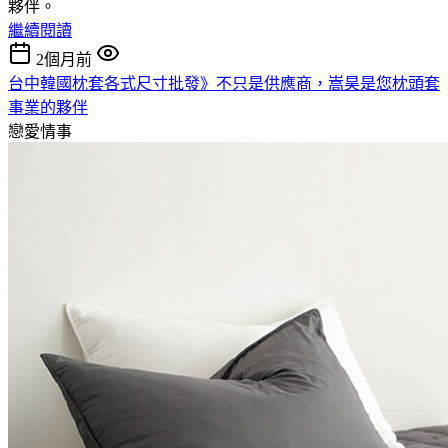
夥伴。
繼續閱讀
2個月前
台中韓國枕套各式尺寸批發》不只是供應商，嵩昊是您枕頭套
事業的夥伴
戀愛情事