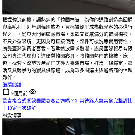
把握韓流商機，讓熱銷的「韓國棉被」為你的通路創造高回購
與高毛利！
近年到韓國旅遊，買棉被幾乎成為觀光客的必備行
程之一。從東大門到廣藏市場，柔軟又質感滿分的韓國棉被，
不只外型吸睛，更因為可直接使用、整件可機洗等實用特性，
廣受臺灣消費者喜愛。看準這波需求熱潮，嵩昊國際貿易有限
公司專注代理與引進優質韓國寢具，將韓國熱門的棉被、床
包、枕套、涼墊等產品正式導入臺灣市場，打造一條穩定、靈
活又具競爭力的寢具供應鏈，成為眾多團購主與通路商的信賴
夥伴。
繼續閱讀
5個月前
歐吉複合式餐飲團體宴客合適嗎？》崇德路人氣美食完整評比
｜10家一次破解
戀愛情事