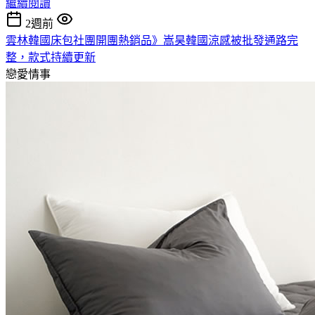
繼續閱讀
2週前
雲林韓國床包社團開團熱銷品》嵩昊韓國涼感被批發通路完
整，款式持續更新
戀愛情事