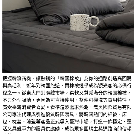
把握韓流商機，讓熱銷的「韓國棉被」為你的通路創造高回購
與高毛利！
近年到韓國旅遊，買棉被幾乎成為觀光客的必備行
程之一。從東大門到廣藏市場，柔軟又質感滿分的韓國棉被，
不只外型吸睛，更因為可直接使用、整件可機洗等實用特性，
廣受臺灣消費者喜愛。看準這波需求熱潮，嵩昊國際貿易有限
公司專注代理與引進優質韓國寢具，將韓國熱門的棉被、床
包、枕套、涼墊等產品正式導入臺灣市場，打造一條穩定、靈
活又具競爭力的寢具供應鏈，成為眾多團購主與通路商的信賴