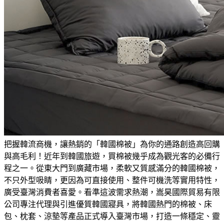
把握韓流商機，讓熱銷的「韓國棉被」為你的通路創造高回購
與高毛利！
近年到韓國旅遊，買棉被幾乎成為觀光客的必備行
程之一。從東大門到廣藏市場，柔軟又質感滿分的韓國棉被，
不只外型吸睛，更因為可直接使用、整件可機洗等實用特性，
廣受臺灣消費者喜愛。看準這波需求熱潮，嵩昊國際貿易有限
公司專注代理與引進優質韓國寢具，將韓國熱門的棉被、床
包、枕套、涼墊等產品正式導入臺灣市場，打造一條穩定、靈