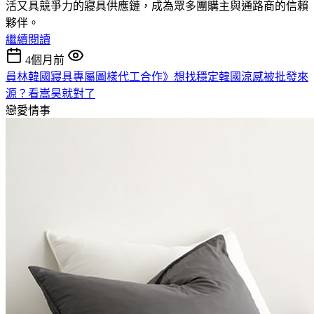
活又具競爭力的寢具供應鏈，成為眾多團購主與通路商的信賴
夥伴。
繼續閱讀
4個月前
員林韓國寢具專屬圖樣代工合作》想找穩定韓國涼感被批發來
源？看嵩昊就對了
戀愛情事