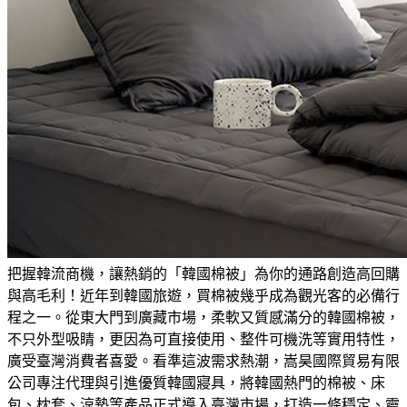
把握韓流商機，讓熱銷的「韓國棉被」為你的通路創造高回購
與高毛利！
近年到韓國旅遊，買棉被幾乎成為觀光客的必備行
程之一。從東大門到廣藏市場，柔軟又質感滿分的韓國棉被，
不只外型吸睛，更因為可直接使用、整件可機洗等實用特性，
廣受臺灣消費者喜愛。看準這波需求熱潮，嵩昊國際貿易有限
公司專注代理與引進優質韓國寢具，將韓國熱門的棉被、床
包、枕套、涼墊等產品正式導入臺灣市場，打造一條穩定、靈