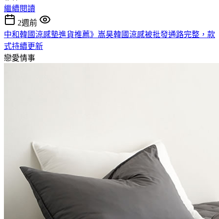
繼續閱讀
2週前
中和韓國涼感墊進貨推薦》嵩昊韓國涼感被批發通路完整，款
式持續更新
戀愛情事