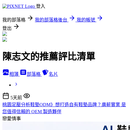
登入
我的部落格
我的部落格後台
我的帳號
登出
陳志文的推薦評比清單
相簿
部落格
名片
5天前
桃園足壓分析鞋墊ODM》想打造自有鞋墊品牌？廣薪實業 是
您值得信賴的 OEM 製造夥伴
戀愛情事