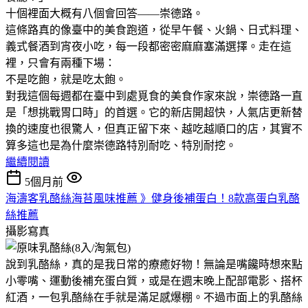
十個裡面大概有八個會回答——崇德路。
這條路真的像臺中的美食跑道，從早午餐、火鍋、日式料理、
義式餐酒到宵夜小吃，每一段都密密麻麻塞滿選擇。走在這
裡，只會有兩種下場：
不是吃飽，就是吃太飽。
對我這個每週都在臺中到處覓食的美食作家來說，崇德路一直
是「想挑戰胃口時」的首選。它的新店開超快，人氣店更新替
換的速度也很驚人，但真正留下來、越吃越順口的店，其實不
算多這也是為什麼崇德路特別耐吃、特別耐挖。
繼續閱讀
5個月前
海濤客乳酪絲海苔風味推薦 》健身後補蛋白！8款高蛋白乳酪
絲推薦
攝影寫真
說到乳酪絲，真的是我日常的療癒好物！無論是嘴饞時想來點
小零嘴、運動後補充蛋白質，或是在週末晚上配部電影、搭杯
紅酒，一包乳酪絲在手就是滿足感爆棚。不過市面上的乳酪絲