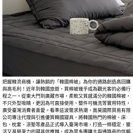
把握韓流商機，讓熱銷的「韓國棉被」為你的通路創造高回購
與高毛利！
近年到韓國旅遊，買棉被幾乎成為觀光客的必備行
程之一。從東大門到廣藏市場，柔軟又質感滿分的韓國棉被，
不只外型吸睛，更因為可直接使用、整件可機洗等實用特性，
廣受臺灣消費者喜愛。看準這波需求熱潮，嵩昊國際貿易有限
公司專注代理與引進優質韓國寢具，將韓國熱門的棉被、床
包、枕套、涼墊等產品正式導入臺灣市場，打造一條穩定、靈
活又具競爭力的寢具供應鏈，成為眾多團購主與通路商的信賴