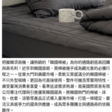
把握韓流商機，讓熱銷的「韓國棉被」為你的通路創造高回購
與高毛利！
近年到韓國旅遊，買棉被幾乎成為觀光客的必備行
程之一。從東大門到廣藏市場，柔軟又質感滿分的韓國棉被，
不只外型吸睛，更因為可直接使用、整件可機洗等實用特性，
廣受臺灣消費者喜愛。看準這波需求熱潮，嵩昊國際貿易有限
公司專注代理與引進優質韓國寢具，將韓國熱門的棉被、床
包、枕套、涼墊等產品正式導入臺灣市場，打造一條穩定、靈
活又具競爭力的寢具供應鏈，成為眾多團購主與通路商的信賴
夥伴。