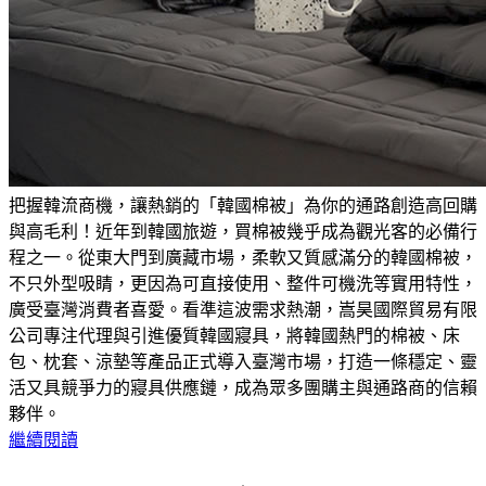
把握韓流商機，讓熱銷的「韓國棉被」為你的通路創造高回購
與高毛利！近年到韓國旅遊，買棉被幾乎成為觀光客的必備行
程之一。從東大門到廣藏市場，柔軟又質感滿分的韓國棉被，
不只外型吸睛，更因為可直接使用、整件可機洗等實用特性，
廣受臺灣消費者喜愛。看準這波需求熱潮，嵩昊國際貿易有限
公司專注代理與引進優質韓國寢具，將韓國熱門的棉被、床
包、枕套、涼墊等產品正式導入臺灣市場，打造一條穩定、靈
活又具競爭力的寢具供應鏈，成為眾多團購主與通路商的信賴
夥伴。
繼續閱讀