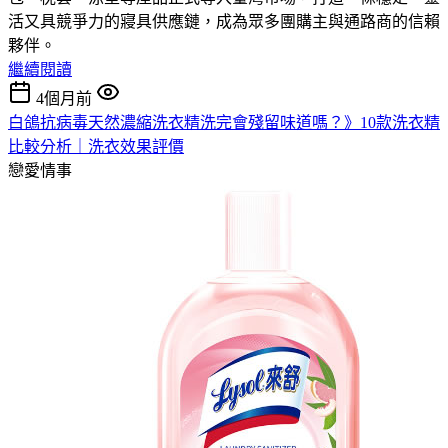
活又具競爭力的寢具供應鏈，成為眾多團購主與通路商的信賴
夥伴。
繼續閱讀
4個月前
白鴿抗病毒天然濃縮洗衣精洗完會殘留味道嗎？》10款洗衣精
比較分析｜洗衣效果評價
戀愛情事