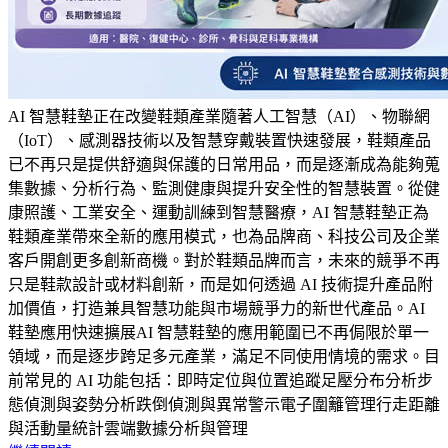
AI 智慧鞋墊正在改變鞋類產業隨著人工智慧（AI）、物聯網
（IoT）、感測器技術以及智慧穿戴裝置快速發展，鞋類產品
已不再只是提供舒適與保護的日常用品，而是逐漸成為能夠蒐
集數據、分析行為、監測健康與提升安全性的智慧裝置。從健
康照護、工業安全、運動訓練到智慧醫療，AI 智慧鞋墊正為
鞋類產業帶來全新的應用模式，也為品牌商、科技公司及企業
客戶開創更多創新商機。對於鞋類品牌而言，未來的競爭不再
只是鞋款設計或材料創新，而是如何透過 AI 技術提升產品附
加價值，打造兼具智慧功能與市場競爭力的新世代產品。AI
鞋墊應用快速擴展AI 智慧鞋墊的應用範圍已不再侷限於單一
領域，而是逐步跨足多元產業，滿足不同使用情境的需求。目
前常見的 AI 功能包括：即時定位與位置追蹤足壓分布分析步
態偵測與姿勢分析跌倒偵測與異常警示電子圍籬管理行走距離
與活動量統計雲端數據分析與管理