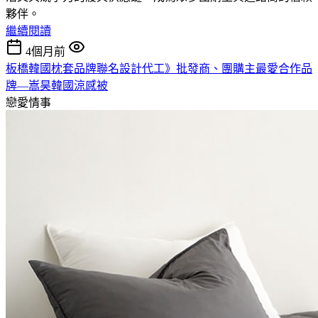
夥伴。
繼續閱讀
4個月前
板橋韓國枕套品牌聯名設計代工》批發商、團購主最愛合作品
牌—嵩昊韓國涼感被
戀愛情事